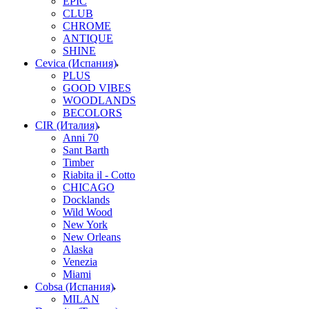
EPIC
CLUB
CHROME
ANTIQUE
SHINE
Cevica (Испания)
PLUS
GOOD VIBES
WOODLANDS
BECOLORS
CIR (Италия)
Anni 70
Sant Barth
Timber
Riabita il - Cotto
CHICAGO
Docklands
Wild Wood
New York
New Orleans
Alaska
Venezia
Miami
Cobsa (Испания)
MILAN