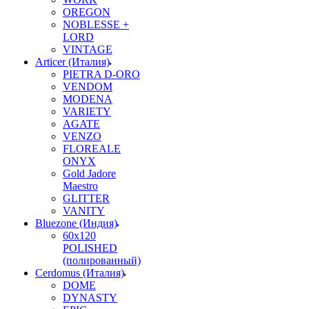
OREGON
NOBLESSE +
LORD
VINTAGE
Articer (Италия)
PIETRA D-ORO
VENDOM
MODENA
VARIETY
AGATE
VENZO
FLOREALE
ONYX
Gold Jadore
Maestro
GLITTER
VANITY
Bluezone (Индия)
60х120
POLISHED
(полированный)
Cerdomus (Италия)
DOME
DYNASTY