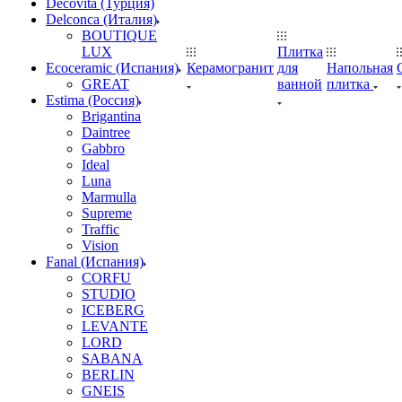
Decovita (Турция)
Delconca (Италия)
BOUTIQUE
LUX
Плитка
Ecoceramic (Испания)
Керамогранит
для
Напольная
GREAT
ванной
плитка
Estima (Россия)
Brigantina
Daintree
Gabbro
Ideal
Luna
Marmulla
Supreme
Traffic
Vision
Fanal (Испания)
CORFU
STUDIO
ICEBERG
LEVANTE
LORD
SABANA
BERLIN
GNEIS