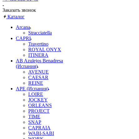
Заказать звонок
Каталог
Arcana
Stracciatella
CAPRI
Travertino
ROYAL ONYX
ITINERA
AB Azulejos Benadresa
(Испания)
AVENUE
CAESAR
REINE
APE (Испания)
LOIRE
JOCKEY
ORLEANS
PROJECT
TIME
SNAP
CAPRAIA
WABI-SABI
WORK