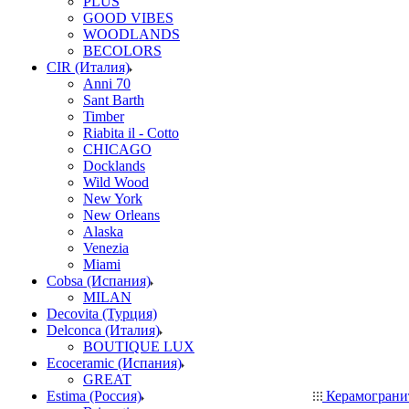
PLUS
GOOD VIBES
WOODLANDS
BECOLORS
CIR (Италия)
Anni 70
Sant Barth
Timber
Riabita il - Cotto
CHICAGO
Docklands
Wild Wood
New York
New Orleans
Alaska
Venezia
Miami
Cobsa (Испания)
MILAN
Decovita (Турция)
Delconca (Италия)
BOUTIQUE LUX
Ecoceramic (Испания)
GREAT
Estima (Россия)
Керамогран