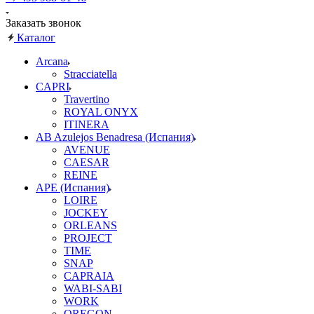
Заказать звонок
Каталог
Arcana
Stracciatella
CAPRI
Travertino
ROYAL ONYX
ITINERA
AB Azulejos Benadresa (Испания)
AVENUE
CAESAR
REINE
APE (Испания)
LOIRE
JOCKEY
ORLEANS
PROJECT
TIME
SNAP
CAPRAIA
WABI-SABI
WORK
OREGON