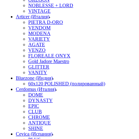
NOBLESSE + LORD
VINTAGE
Articer (Италия)
PIETRA D-ORO
VENDOM
MODENA
VARIETY
AGATE
VENZO
FLOREALE ONYX
Gold Jadore Maestro
GLITTER
VANITY
Bluezone (Индия)
60х120 POLISHED (полированный)
Cerdomus (Италия)
DOME
DYNASTY
EPIC
CLUB
CHROME
ANTIQUE
SHINE
Cevica (Испания)