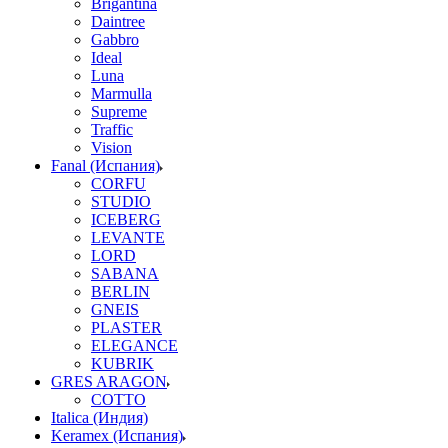
Brigantina
Daintree
Gabbro
Ideal
Luna
Marmulla
Supreme
Traffic
Vision
Fanal (Испания)
CORFU
STUDIO
ICEBERG
LEVANTE
LORD
SABANA
BERLIN
GNEIS
PLASTER
ELEGANCE
KUBRIK
GRES ARAGON
COTTO
Italica (Индия)
Keramex (Испания)