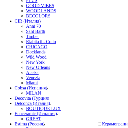
PLUS
GOOD VIBES
WOODLANDS
BECOLORS
CIR (Италия)
Anni 70
Sant Barth
Timber
Riabita il - Cotto
CHICAGO
Docklands
Wild Wood
New York
New Orleans
Alaska
Venezia
Miami
Cobsa (Испания)
MILAN
Decovita (Турция)
Delconca (Италия)
BOUTIQUE LUX
Ecoceramic (Испания)
GREAT
Estima (Россия)
Керамогран