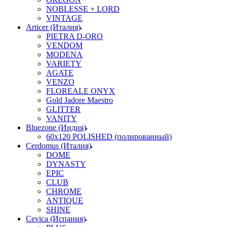
NOBLESSE + LORD
VINTAGE
Articer (Италия)
PIETRA D-ORO
VENDOM
MODENA
VARIETY
AGATE
VENZO
FLOREALE ONYX
Gold Jadore Maestro
GLITTER
VANITY
Bluezone (Индия)
60х120 POLISHED (полированный)
Cerdomus (Италия)
DOME
DYNASTY
EPIC
CLUB
CHROME
ANTIQUE
SHINE
Cevica (Испания)