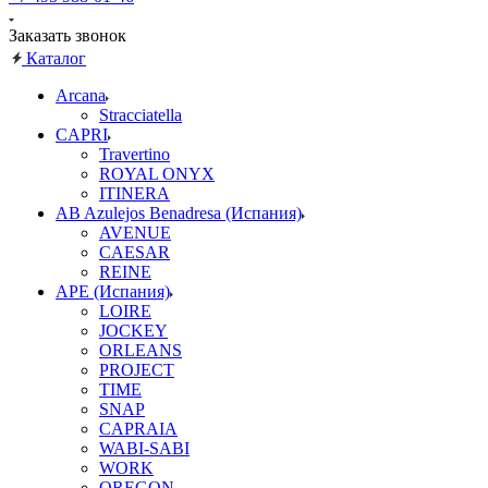
Заказать звонок
Каталог
Arcana
Stracciatella
CAPRI
Travertino
ROYAL ONYX
ITINERA
AB Azulejos Benadresa (Испания)
AVENUE
CAESAR
REINE
APE (Испания)
LOIRE
JOCKEY
ORLEANS
PROJECT
TIME
SNAP
CAPRAIA
WABI-SABI
WORK
OREGON