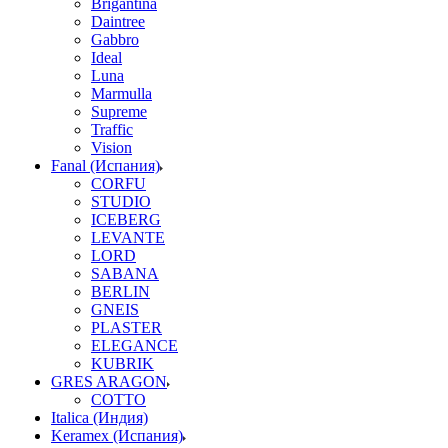
Brigantina
Daintree
Gabbro
Ideal
Luna
Marmulla
Supreme
Traffic
Vision
Fanal (Испания)
CORFU
STUDIO
ICEBERG
LEVANTE
LORD
SABANA
BERLIN
GNEIS
PLASTER
ELEGANCE
KUBRIK
GRES ARAGON
COTTO
Italica (Индия)
Keramex (Испания)