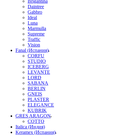
Brigantina
Daintree
Gabbro
Ideal
Luna
Marmulla
Supreme
Traffic
Vision
Fanal (Испания)
CORFU
STUDIO
ICEBERG
LEVANTE
LORD
SABANA
BERLIN
GNEIS
PLASTER
ELEGANCE
KUBRIK
GRES ARAGON
COTTO
Italica (Индия)
Keramex (Испания)