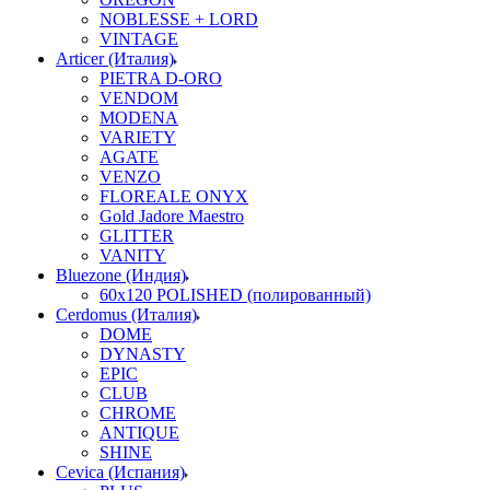
NOBLESSE + LORD
VINTAGE
Articer (Италия)
PIETRA D-ORO
VENDOM
MODENA
VARIETY
AGATE
VENZO
FLOREALE ONYX
Gold Jadore Maestro
GLITTER
VANITY
Bluezone (Индия)
60х120 POLISHED (полированный)
Cerdomus (Италия)
DOME
DYNASTY
EPIC
CLUB
CHROME
ANTIQUE
SHINE
Cevica (Испания)