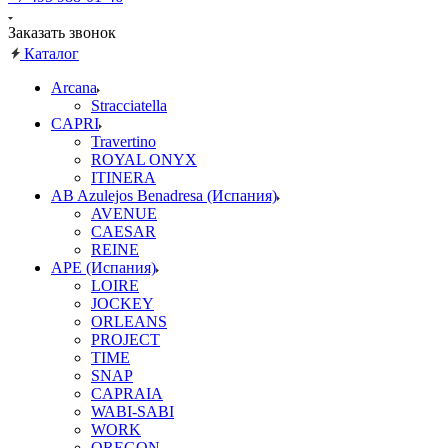
Заказать звонок
Каталог
Arcana
Stracciatella
CAPRI
Travertino
ROYAL ONYX
ITINERA
AB Azulejos Benadresa (Испания)
AVENUE
CAESAR
REINE
APE (Испания)
LOIRE
JOCKEY
ORLEANS
PROJECT
TIME
SNAP
CAPRAIA
WABI-SABI
WORK
OREGON