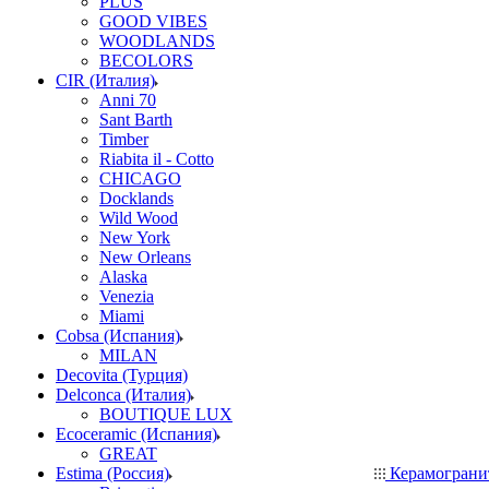
PLUS
GOOD VIBES
WOODLANDS
BECOLORS
CIR (Италия)
Anni 70
Sant Barth
Timber
Riabita il - Cotto
CHICAGO
Docklands
Wild Wood
New York
New Orleans
Alaska
Venezia
Miami
Cobsa (Испания)
MILAN
Decovita (Турция)
Delconca (Италия)
BOUTIQUE LUX
Ecoceramic (Испания)
GREAT
Estima (Россия)
Керамогран