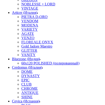
NOBLESSE + LORD
VINTAGE
Articer (Италия)
PIETRA D-ORO
VENDOM
MODENA
VARIETY
AGATE
VENZO
FLOREALE ONYX
Gold Jadore Maestro
GLITTER
VANITY
Bluezone (Индия)
60х120 POLISHED (полированный)
Cerdomus (Италия)
DOME
DYNASTY
EPIC
CLUB
CHROME
ANTIQUE
SHINE
Cevica (Испания)