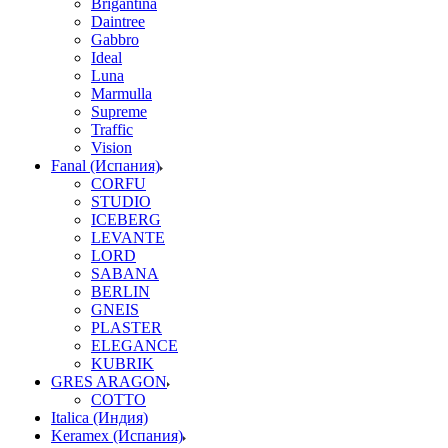
Brigantina
Daintree
Gabbro
Ideal
Luna
Marmulla
Supreme
Traffic
Vision
Fanal (Испания)
CORFU
STUDIO
ICEBERG
LEVANTE
LORD
SABANA
BERLIN
GNEIS
PLASTER
ELEGANCE
KUBRIK
GRES ARAGON
COTTO
Italica (Индия)
Keramex (Испания)