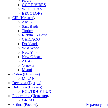
PLUS
GOOD VIBES
WOODLANDS
BECOLORS
CIR (Италия)
Anni 70
Sant Barth
Timber
Riabita il - Cotto
CHICAGO
Docklands
Wild Wood
New York
New Orleans
Alaska
Venezia
Miami
Cobsa (Испания)
MILAN
Decovita (Турция)
Delconca (Италия)
BOUTIQUE LUX
Ecoceramic (Испания)
GREAT
Estima (Россия)
Керамогран