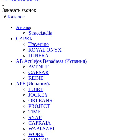
Заказать звонок
Каталог
Arcana
Stracciatella
CAPRI
Travertino
ROYAL ONYX
ITINERA
AB Azulejos Benadresa (Испания)
AVENUE
CAESAR
REINE
APE (Испания)
LOIRE
JOCKEY
ORLEANS
PROJECT
TIME
SNAP
CAPRAIA
WABI-SABI
WORK
OREGON