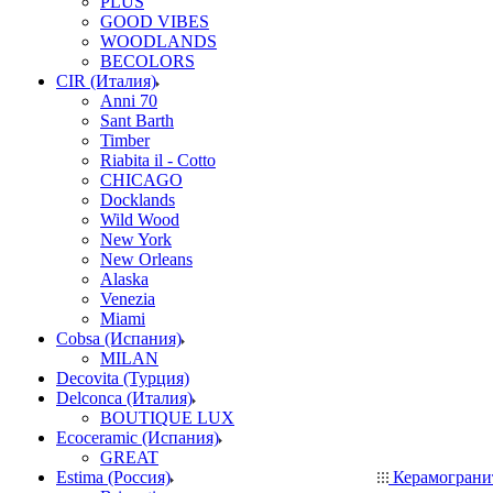
PLUS
GOOD VIBES
WOODLANDS
BECOLORS
CIR (Италия)
Anni 70
Sant Barth
Timber
Riabita il - Cotto
CHICAGO
Docklands
Wild Wood
New York
New Orleans
Alaska
Venezia
Miami
Cobsa (Испания)
MILAN
Decovita (Турция)
Delconca (Италия)
BOUTIQUE LUX
Ecoceramic (Испания)
GREAT
Estima (Россия)
Керамогран