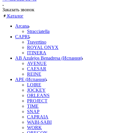
Заказать звонок
Каталог
Arcana
Stracciatella
CAPRI
Travertino
ROYAL ONYX
ITINERA
AB Azulejos Benadresa (Испания)
AVENUE
CAESAR
REINE
APE (Испания)
LOIRE
JOCKEY
ORLEANS
PROJECT
TIME
SNAP
CAPRAIA
WABI-SABI
WORK
OREGON