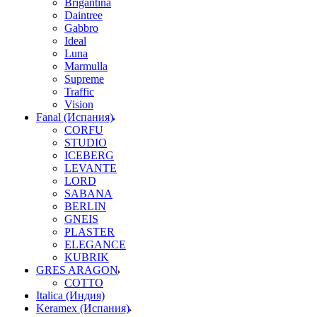
Brigantina
Daintree
Gabbro
Ideal
Luna
Marmulla
Supreme
Traffic
Vision
Fanal (Испания)
CORFU
STUDIO
ICEBERG
LEVANTE
LORD
SABANA
BERLIN
GNEIS
PLASTER
ELEGANCE
KUBRIK
GRES ARAGON
COTTO
Italica (Индия)
Keramex (Испания)