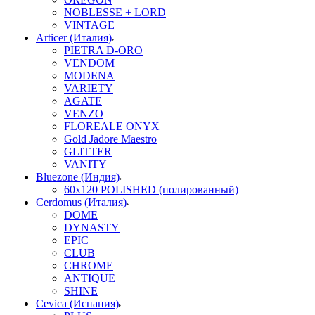
NOBLESSE + LORD
VINTAGE
Articer (Италия)
PIETRA D-ORO
VENDOM
MODENA
VARIETY
AGATE
VENZO
FLOREALE ONYX
Gold Jadore Maestro
GLITTER
VANITY
Bluezone (Индия)
60х120 POLISHED (полированный)
Cerdomus (Италия)
DOME
DYNASTY
EPIC
CLUB
CHROME
ANTIQUE
SHINE
Cevica (Испания)