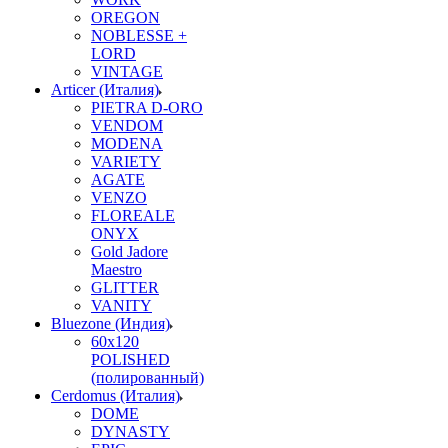
OREGON
NOBLESSE +
LORD
VINTAGE
Articer (Италия)
PIETRA D-ORO
VENDOM
MODENA
VARIETY
AGATE
VENZO
FLOREALE
ONYX
Gold Jadore
Maestro
GLITTER
VANITY
Bluezone (Индия)
60х120
POLISHED
(полированный)
Cerdomus (Италия)
DOME
DYNASTY