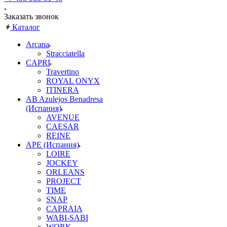
Заказать звонок
Каталог
Arcana
Stracciatella
CAPRI
Travertino
ROYAL ONYX
ITINERA
AB Azulejos Benadresa
(Испания)
AVENUE
CAESAR
REINE
APE (Испания)
LOIRE
JOCKEY
ORLEANS
PROJECT
TIME
SNAP
CAPRAIA
WABI-SABI
WORK