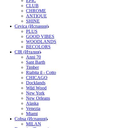
EPIC
CLUB
CHROME
ANTIQUE
SHINE
Cevica (Испания)
PLUS
GOOD VIBES
WOODLANDS
BECOLORS
CIR (Италия)
Anni 70
Sant Barth
Timber
Riabita il - Cotto
CHICAGO
Docklands
Wild Wood
New York
New Orleans
Alaska
Venezia
Miami
Cobsa (Испания)
MILAN