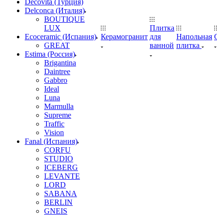
Decovita (Турция)
Delconca (Италия)
BOUTIQUE
LUX
Плитка
Ecoceramic (Испания)
Керамогранит
для
Напольная
GREAT
ванной
плитка
Estima (Россия)
Brigantina
Daintree
Gabbro
Ideal
Luna
Marmulla
Supreme
Traffic
Vision
Fanal (Испания)
CORFU
STUDIO
ICEBERG
LEVANTE
LORD
SABANA
BERLIN
GNEIS