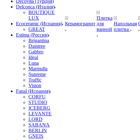
Decovita (Турция)
Delconca (Италия)
BOUTIQUE
LUX
Плитка
Ecoceramic (Испания)
Керамогранит
для
Напольная
GREAT
ванной
плитка
Estima (Россия)
Brigantina
Daintree
Gabbro
Ideal
Luna
Marmulla
Supreme
Traffic
Vision
Fanal (Испания)
CORFU
STUDIO
ICEBERG
LEVANTE
LORD
SABANA
BERLIN
GNEIS