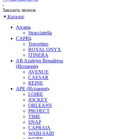
Заказать звонок
Каталог
Arcana
Stracciatella
CAPRI
Travertino
ROYAL ONYX
ITINERA
AB Azulejos Benadresa
(Испания)
AVENUE
CAESAR
REINE
APE (Испания)
LOIRE
JOCKEY
ORLEANS
PROJECT
TIME
SNAP
CAPRAIA
WABI-SABI
WORK