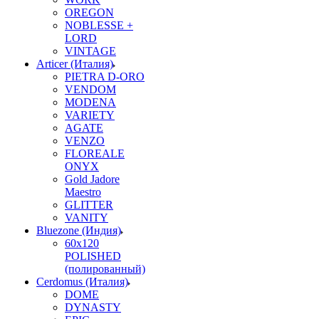
OREGON
NOBLESSE +
LORD
VINTAGE
Articer (Италия)
PIETRA D-ORO
VENDOM
MODENA
VARIETY
AGATE
VENZO
FLOREALE
ONYX
Gold Jadore
Maestro
GLITTER
VANITY
Bluezone (Индия)
60х120
POLISHED
(полированный)
Cerdomus (Италия)
DOME
DYNASTY