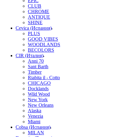
EPIC
CLUB
CHROME
ANTIQUE
SHINE
Cevica (Испания)
PLUS
GOOD VIBES
WOODLANDS
BECOLORS
CIR (Италия)
Anni 70
Sant Barth
Timber
Riabita il - Cotto
CHICAGO
Docklands
Wild Wood
New York
New Orleans
Alaska
Venezia
Miami
Cobsa (Испания)
MILAN