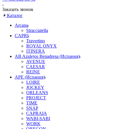
Заказать звонок
Каталог
Arcana
Stracciatella
CAPRI
Travertino
ROYAL ONYX
ITINERA
AB Azulejos Benadresa (Испания)
AVENUE
CAESAR
REINE
APE (Испания)
LOIRE
JOCKEY
ORLEANS
PROJECT
TIME
SNAP
CAPRAIA
WABI-SABI
WORK
OREGON