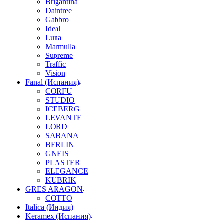
Brigantina
Daintree
Gabbro
Ideal
Luna
Marmulla
Supreme
Traffic
Vision
Fanal (Испания)
CORFU
STUDIO
ICEBERG
LEVANTE
LORD
SABANA
BERLIN
GNEIS
PLASTER
ELEGANCE
KUBRIK
GRES ARAGON
COTTO
Italica (Индия)
Keramex (Испания)