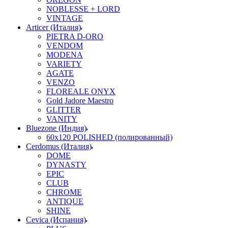
NOBLESSE + LORD
VINTAGE
Articer (Италия)
PIETRA D-ORO
VENDOM
MODENA
VARIETY
AGATE
VENZO
FLOREALE ONYX
Gold Jadore Maestro
GLITTER
VANITY
Bluezone (Индия)
60х120 POLISHED (полированный)
Cerdomus (Италия)
DOME
DYNASTY
EPIC
CLUB
CHROME
ANTIQUE
SHINE
Cevica (Испания)