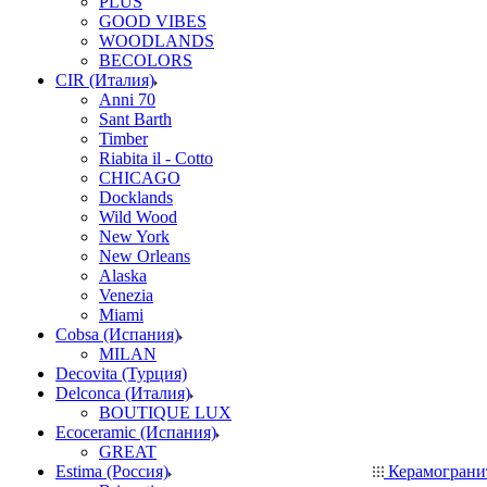
PLUS
GOOD VIBES
WOODLANDS
BECOLORS
CIR (Италия)
Anni 70
Sant Barth
Timber
Riabita il - Cotto
CHICAGO
Docklands
Wild Wood
New York
New Orleans
Alaska
Venezia
Miami
Cobsa (Испания)
MILAN
Decovita (Турция)
Delconca (Италия)
BOUTIQUE LUX
Ecoceramic (Испания)
GREAT
Estima (Россия)
Керамогран