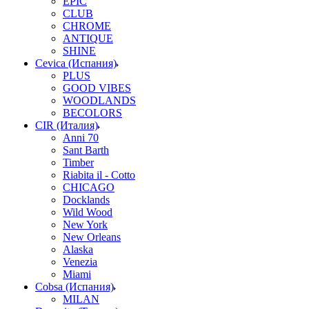
EPIC
CLUB
CHROME
ANTIQUE
SHINE
Cevica (Испания)
PLUS
GOOD VIBES
WOODLANDS
BECOLORS
CIR (Италия)
Anni 70
Sant Barth
Timber
Riabita il - Cotto
CHICAGO
Docklands
Wild Wood
New York
New Orleans
Alaska
Venezia
Miami
Cobsa (Испания)
MILAN