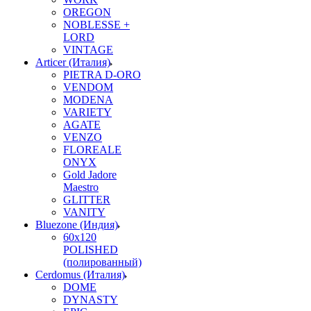
OREGON
NOBLESSE +
LORD
VINTAGE
Articer (Италия)
PIETRA D-ORO
VENDOM
MODENA
VARIETY
AGATE
VENZO
FLOREALE
ONYX
Gold Jadore
Maestro
GLITTER
VANITY
Bluezone (Индия)
60х120
POLISHED
(полированный)
Cerdomus (Италия)
DOME
DYNASTY