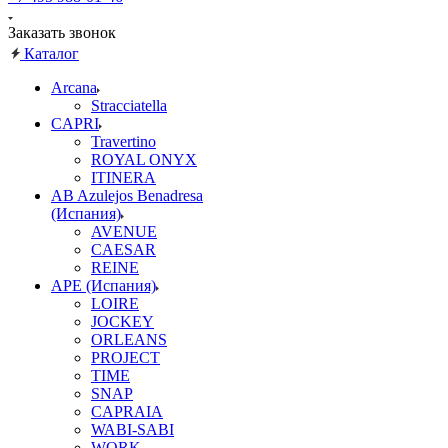
Заказать звонок
Каталог
Arcana
Stracciatella
CAPRI
Travertino
ROYAL ONYX
ITINERA
AB Azulejos Benadresa
(Испания)
AVENUE
CAESAR
REINE
APE (Испания)
LOIRE
JOCKEY
ORLEANS
PROJECT
TIME
SNAP
CAPRAIA
WABI-SABI
WORK