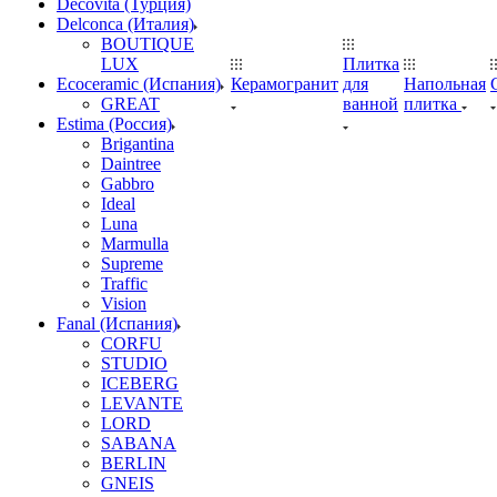
Decovita (Турция)
Delconca (Италия)
BOUTIQUE
LUX
Плитка
Ecoceramic (Испания)
Керамогранит
для
Напольная
GREAT
ванной
плитка
Estima (Россия)
Brigantina
Daintree
Gabbro
Ideal
Luna
Marmulla
Supreme
Traffic
Vision
Fanal (Испания)
CORFU
STUDIO
ICEBERG
LEVANTE
LORD
SABANA
BERLIN
GNEIS