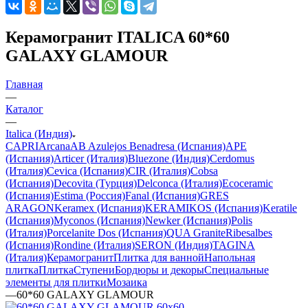
Керамогранит ITALICA 60*60
GALAXY GLAMOUR
Главная
—
Каталог
—
Italica (Индия)
CAPRI
Arcana
AB Azulejos Benadresa (Испания)
APE
(Испания)
Articer (Италия)
Bluezone (Индия)
Cerdomus
(Италия)
Cevica (Испания)
CIR (Италия)
Cobsa
(Испания)
Decovita (Турция)
Delconca (Италия)
Ecoceramic
(Испания)
Estima (Россия)
Fanal (Испания)
GRES
ARAGON
Keramex (Испания)
KERAMIKOS (Испания)
Keratile
(Испания)
Myconos (Испания)
Newker (Испания)
Polis
(Италия)
Porcelanite Dos (Испания)
QUA Granite
Ribesalbes
(Испания)
Rondine (Италия)
SERON (Индия)
TAGINA
(Италия)
Керамогранит
Плитка для ванной
Напольная
плитка
Плитка
Ступени
Бордюры и декоры
Специальные
элементы для плитки
Мозаика
—
60*60 GALAXY GLAMOUR