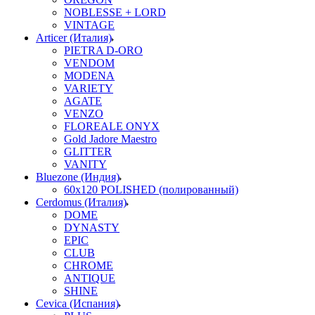
NOBLESSE + LORD
VINTAGE
Articer (Италия)
PIETRA D-ORO
VENDOM
MODENA
VARIETY
AGATE
VENZO
FLOREALE ONYX
Gold Jadore Maestro
GLITTER
VANITY
Bluezone (Индия)
60х120 POLISHED (полированный)
Cerdomus (Италия)
DOME
DYNASTY
EPIC
CLUB
CHROME
ANTIQUE
SHINE
Cevica (Испания)