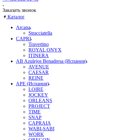
Заказать звонок
Каталог
Arcana
Stracciatella
CAPRI
Travertino
ROYAL ONYX
ITINERA
AB Azulejos Benadresa (Испания)
AVENUE
CAESAR
REINE
APE (Испания)
LOIRE
JOCKEY
ORLEANS
PROJECT
TIME
SNAP
CAPRAIA
WABI-SABI
WORK
OREGON