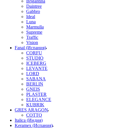
Brigantina
Daintree
Gabbro
Ideal
Luna
Marmulla
Supreme
Traffic
Vision
Fanal (Испания)
CORFU
STUDIO
ICEBERG
LEVANTE
LORD
SABANA
BERLIN
GNEIS
PLASTER
ELEGANCE
KUBRIK
GRES ARAGON
COTTO
Italica (Индия)
Keramex (Испания)