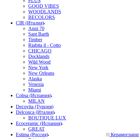
PLUS
GOOD VIBES
WOODLANDS
BECOLORS
CIR (Италия)
Anni 70
Sant Barth
Timber
Riabita il - Cotto
CHICAGO
Docklands
Wild Wood
New York
New Orleans
Alaska
Venezia
Miami
Cobsa (Испания)
MILAN
Decovita (Турция)
Delconca (Италия)
BOUTIQUE LUX
Ecoceramic (Испания)
GREAT
Estima (Россия)
Керамогран