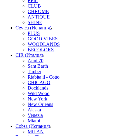
EPIC
CLUB
CHROME
ANTIQUE
SHINE
Cevica (Испания)
PLUS
GOOD VIBES
WOODLANDS
BECOLORS
CIR (Италия)
Anni 70
Sant Barth
Timber
Riabita il - Cotto
CHICAGO
Docklands
Wild Wood
New York
New Orleans
Alaska
Venezia
Miami
Cobsa (Испания)
MILAN