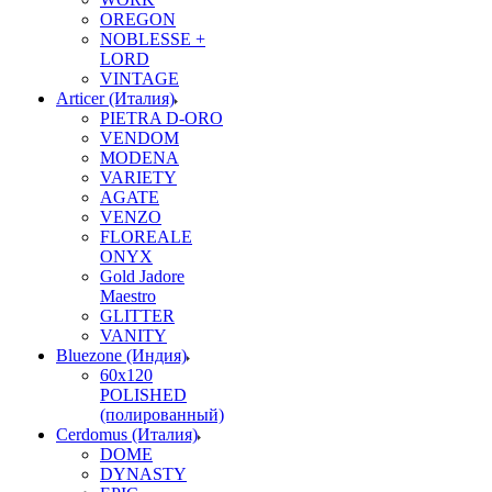
OREGON
NOBLESSE +
LORD
VINTAGE
Articer (Италия)
PIETRA D-ORO
VENDOM
MODENA
VARIETY
AGATE
VENZO
FLOREALE
ONYX
Gold Jadore
Maestro
GLITTER
VANITY
Bluezone (Индия)
60х120
POLISHED
(полированный)
Cerdomus (Италия)
DOME
DYNASTY