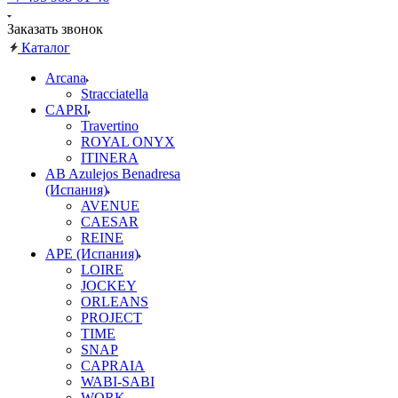
Заказать звонок
Каталог
Arcana
Stracciatella
CAPRI
Travertino
ROYAL ONYX
ITINERA
AB Azulejos Benadresa
(Испания)
AVENUE
CAESAR
REINE
APE (Испания)
LOIRE
JOCKEY
ORLEANS
PROJECT
TIME
SNAP
CAPRAIA
WABI-SABI
WORK