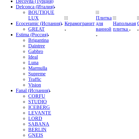
Decovita (Турция)
Delconca (Италия)
BOUTIQUE
LUX
Плитка
Ecoceramic (Испания)
Керамогранит
для
Напольная
GREAT
ванной
плитка
Estima (Россия)
Brigantina
Daintree
Gabbro
Ideal
Luna
Marmulla
Supreme
Traffic
Vision
Fanal (Испания)
CORFU
STUDIO
ICEBERG
LEVANTE
LORD
SABANA
BERLIN
GNEIS