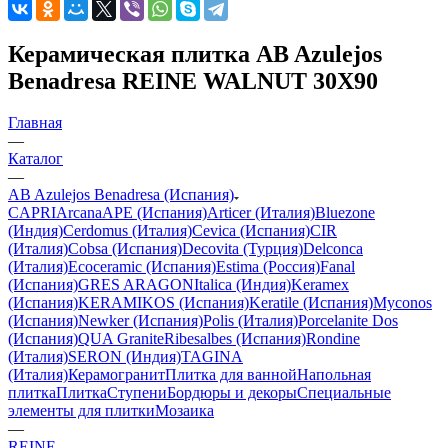
Керамическая плитка AB Azulejos
Benadresa REINE WALNUT 30X90
Главная
—
Каталог
—
AB Azulejos Benadresa (Испания)
CAPRI
Arcana
APE (Испания)
Articer (Италия)
Bluezone
(Индия)
Cerdomus (Италия)
Cevica (Испания)
CIR
(Италия)
Cobsa (Испания)
Decovita (Турция)
Delconca
(Италия)
Ecoceramic (Испания)
Estima (Россия)
Fanal
(Испания)
GRES ARAGON
Italica (Индия)
Keramex
(Испания)
KERAMIKOS (Испания)
Keratile (Испания)
Myconos
(Испания)
Newker (Испания)
Polis (Италия)
Porcelanite Dos
(Испания)
QUA Granite
Ribesalbes (Испания)
Rondine
(Италия)
SERON (Индия)
TAGINA
(Италия)
Керамогранит
Плитка для ванной
Напольная
плитка
Плитка
Ступени
Бордюры и декоры
Специальные
элементы для плитки
Мозаика
—
REINE