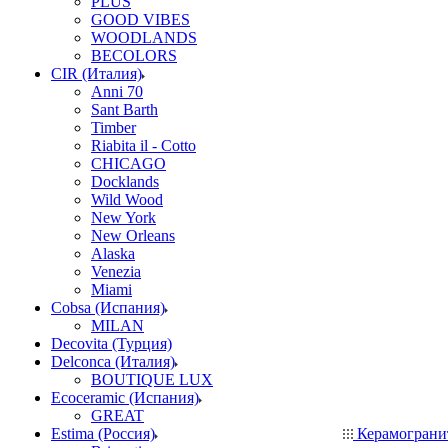
PLUS
GOOD VIBES
WOODLANDS
BECOLORS
CIR (Италия)
Anni 70
Sant Barth
Timber
Riabita il - Cotto
CHICAGO
Docklands
Wild Wood
New York
New Orleans
Alaska
Venezia
Miami
Cobsa (Испания)
MILAN
Decovita (Турция)
Delconca (Италия)
BOUTIQUE LUX
Ecoceramic (Испания)
GREAT
Estima (Россия)
Керамогран