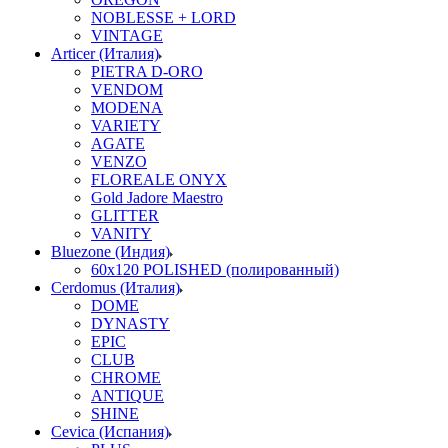
NOBLESSE + LORD
VINTAGE
Articer (Италия)
PIETRA D-ORO
VENDOM
MODENA
VARIETY
AGATE
VENZO
FLOREALE ONYX
Gold Jadore Maestro
GLITTER
VANITY
Bluezone (Индия)
60х120 POLISHED (полированный)
Cerdomus (Италия)
DOME
DYNASTY
EPIC
CLUB
CHROME
ANTIQUE
SHINE
Cevica (Испания)