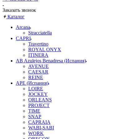
Заказать звонок
Каталог
Arcana
Stracciatella
CAPRI
Travertino
ROYAL ONYX
ITINERA
AB Azulejos Benadresa (Испания)
AVENUE
CAESAR
REINE
APE (Испания)
LOIRE
JOCKEY
ORLEANS
PROJECT
TIME
SNAP
CAPRAIA
WABI-SABI
WORK
OREGON