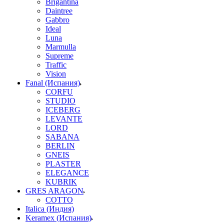
Brigantina
Daintree
Gabbro
Ideal
Luna
Marmulla
Supreme
Traffic
Vision
Fanal (Испания)
CORFU
STUDIO
ICEBERG
LEVANTE
LORD
SABANA
BERLIN
GNEIS
PLASTER
ELEGANCE
KUBRIK
GRES ARAGON
COTTO
Italica (Индия)
Keramex (Испания)