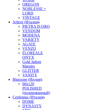
OREGON
NOBLESSE +
LORD
VINTAGE
Articer (Италия)
PIETRA D-ORO
VENDOM
MODENA
VARIETY
AGATE
VENZO
FLOREALE
ONYX
Gold Jadore
Maestro
GLITTER
VANITY
Bluezone (Индия)
60х120
POLISHED
(полированный)
Cerdomus (Италия)
DOME
DYNASTY