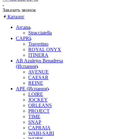
Заказать звонок
Каталог
Arcana
Stracciatella
CAPRI
Travertino
ROYAL ONYX
ITINERA
AB Azulejos Benadresa
(Испания)
AVENUE
CAESAR
REINE
APE (Испания)
LOIRE
JOCKEY
ORLEANS
PROJECT
TIME
SNAP
CAPRAIA
WABI-SABI
WORK