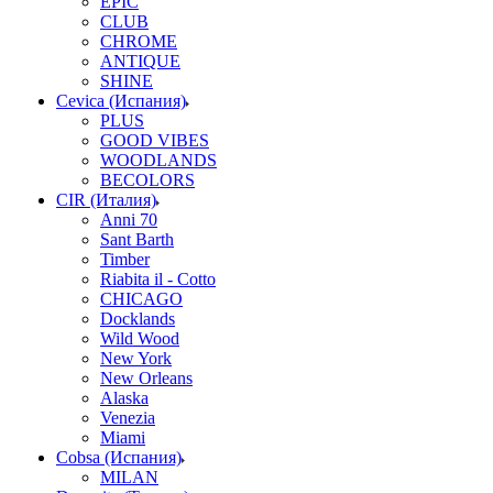
EPIC
CLUB
CHROME
ANTIQUE
SHINE
Cevica (Испания)
PLUS
GOOD VIBES
WOODLANDS
BECOLORS
CIR (Италия)
Anni 70
Sant Barth
Timber
Riabita il - Cotto
CHICAGO
Docklands
Wild Wood
New York
New Orleans
Alaska
Venezia
Miami
Cobsa (Испания)
MILAN