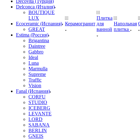
Decovita (Турция)
Delconca (Италия)
BOUTIQUE
LUX
Плитка
Ecoceramic (Испания)
Керамогранит
для
Напольная
GREAT
ванной
плитка
Estima (Россия)
Brigantina
Daintree
Gabbro
Ideal
Luna
Marmulla
Supreme
Traffic
Vision
Fanal (Испания)
CORFU
STUDIO
ICEBERG
LEVANTE
LORD
SABANA
BERLIN
GNEIS