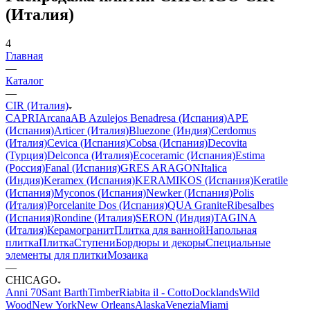
(Италия)
4
Главная
—
Каталог
—
CIR (Италия)
CAPRI
Arcana
AB Azulejos Benadresa (Испания)
APE
(Испания)
Articer (Италия)
Bluezone (Индия)
Cerdomus
(Италия)
Cevica (Испания)
Cobsa (Испания)
Decovita
(Турция)
Delconca (Италия)
Ecoceramic (Испания)
Estima
(Россия)
Fanal (Испания)
GRES ARAGON
Italica
(Индия)
Keramex (Испания)
KERAMIKOS (Испания)
Keratile
(Испания)
Myconos (Испания)
Newker (Испания)
Polis
(Италия)
Porcelanite Dos (Испания)
QUA Granite
Ribesalbes
(Испания)
Rondine (Италия)
SERON (Индия)
TAGINA
(Италия)
Керамогранит
Плитка для ванной
Напольная
плитка
Плитка
Ступени
Бордюры и декоры
Специальные
элементы для плитки
Мозаика
—
CHICAGO
Anni 70
Sant Barth
Timber
Riabita il - Cotto
Docklands
Wild
Wood
New York
New Orleans
Alaska
Venezia
Miami