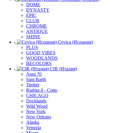
DOME
DYNASTY
EPIC
CLUB
CHROME
ANTIQUE
SHINE
Cevica (Испания)
PLUS
GOOD VIBES
WOODLANDS
BECOLORS
CIR (Италия)
Anni 70
Sant Barth
Timber
Riabita il - Cotto
CHICAGO
Docklands
Wild Wood
New York
New Orleans
Alaska
Venezia
Miami