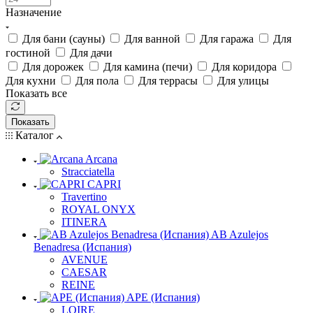
Назначение
Для бани (сауны)
Для ванной
Для гаража
Для
гостиной
Для дачи
Для дорожек
Для камина (печи)
Для коридора
Для кухни
Для пола
Для террасы
Для улицы
Показать все
Показать
Каталог
Arcana
Stracciatella
CAPRI
Travertino
ROYAL ONYX
ITINERA
AB Azulejos
Benadresa (Испания)
AVENUE
CAESAR
REINE
APE (Испания)
LOIRE