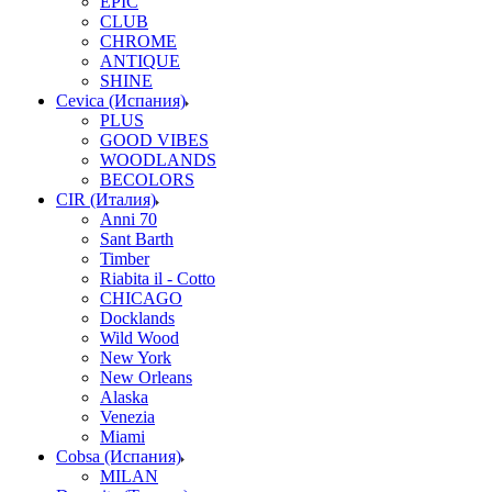
EPIC
CLUB
CHROME
ANTIQUE
SHINE
Cevica (Испания)
PLUS
GOOD VIBES
WOODLANDS
BECOLORS
CIR (Италия)
Anni 70
Sant Barth
Timber
Riabita il - Cotto
CHICAGO
Docklands
Wild Wood
New York
New Orleans
Alaska
Venezia
Miami
Cobsa (Испания)
MILAN