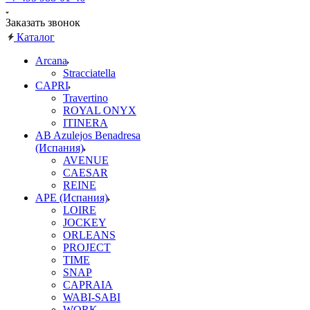
Заказать звонок
Каталог
Arcana
Stracciatella
CAPRI
Travertino
ROYAL ONYX
ITINERA
AB Azulejos Benadresa
(Испания)
AVENUE
CAESAR
REINE
APE (Испания)
LOIRE
JOCKEY
ORLEANS
PROJECT
TIME
SNAP
CAPRAIA
WABI-SABI
WORK