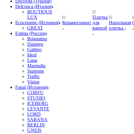
Decovita (Турция)
Delconca (Италия)
BOUTIQUE
LUX
Плитка
Ecoceramic (Испания)
Керамогранит
для
Напольная
GREAT
ванной
плитка
Estima (Россия)
Brigantina
Daintree
Gabbro
Ideal
Luna
Marmulla
Supreme
Traffic
Vision
Fanal (Испания)
CORFU
STUDIO
ICEBERG
LEVANTE
LORD
SABANA
BERLIN
GNEIS