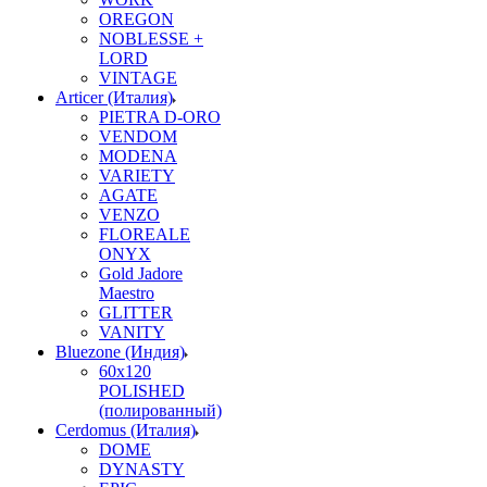
OREGON
NOBLESSE +
LORD
VINTAGE
Articer (Италия)
PIETRA D-ORO
VENDOM
MODENA
VARIETY
AGATE
VENZO
FLOREALE
ONYX
Gold Jadore
Maestro
GLITTER
VANITY
Bluezone (Индия)
60х120
POLISHED
(полированный)
Cerdomus (Италия)
DOME
DYNASTY