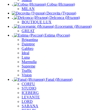
Cobsa (Испания)
MILAN
Decovita (Турция)
Delconca (Италия)
BOUTIQUE LUX
Ecoceramic (Испания)
GREAT
Estima (Россия)
Brigantina
Daintree
Gabbro
Ideal
Luna
Marmulla
Supreme
Traffic
Vision
Fanal (Испания)
CORFU
STUDIO
ICEBERG
LEVANTE
LORD
SABANA