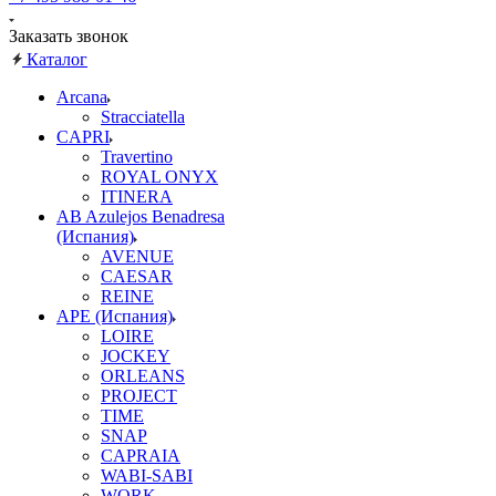
Заказать звонок
Каталог
Arcana
Stracciatella
CAPRI
Travertino
ROYAL ONYX
ITINERA
AB Azulejos Benadresa
(Испания)
AVENUE
CAESAR
REINE
APE (Испания)
LOIRE
JOCKEY
ORLEANS
PROJECT
TIME
SNAP
CAPRAIA
WABI-SABI
WORK