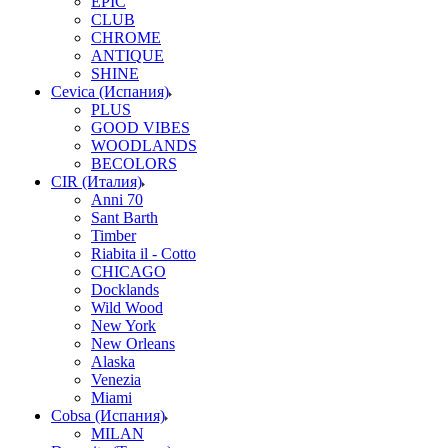
EPIC
CLUB
CHROME
ANTIQUE
SHINE
Cevica (Испания)
PLUS
GOOD VIBES
WOODLANDS
BECOLORS
CIR (Италия)
Anni 70
Sant Barth
Timber
Riabita il - Cotto
CHICAGO
Docklands
Wild Wood
New York
New Orleans
Alaska
Venezia
Miami
Cobsa (Испания)
MILAN