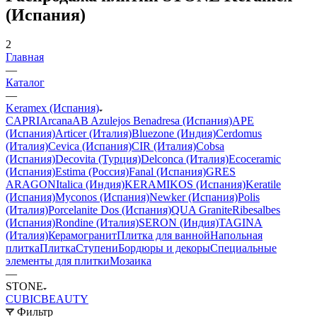
(Испания)
2
Главная
—
Каталог
—
Keramex (Испания)
CAPRI
Arcana
AB Azulejos Benadresa (Испания)
APE
(Испания)
Articer (Италия)
Bluezone (Индия)
Cerdomus
(Италия)
Cevica (Испания)
CIR (Италия)
Cobsa
(Испания)
Decovita (Турция)
Delconca (Италия)
Ecoceramic
(Испания)
Estima (Россия)
Fanal (Испания)
GRES
ARAGON
Italica (Индия)
KERAMIKOS (Испания)
Keratile
(Испания)
Myconos (Испания)
Newker (Испания)
Polis
(Италия)
Porcelanite Dos (Испания)
QUA Granite
Ribesalbes
(Испания)
Rondine (Италия)
SERON (Индия)
TAGINA
(Италия)
Керамогранит
Плитка для ванной
Напольная
плитка
Плитка
Ступени
Бордюры и декоры
Специальные
элементы для плитки
Мозаика
—
STONE
CUBIC
BEAUTY
Фильтр