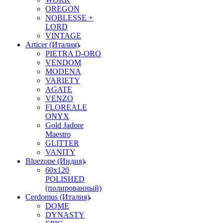
OREGON
NOBLESSE +
LORD
VINTAGE
Articer (Италия)
PIETRA D-ORO
VENDOM
MODENA
VARIETY
AGATE
VENZO
FLOREALE
ONYX
Gold Jadore
Maestro
GLITTER
VANITY
Bluezone (Индия)
60х120
POLISHED
(полированный)
Cerdomus (Италия)
DOME
DYNASTY