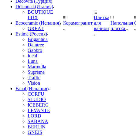
Decovita (Турция)
Delconca (Италия)
BOUTIQUE
LUX
Плитка
Ecoceramic (Испания)
Керамогранит
для
Напольная
GREAT
ванной
плитка
Estima (Россия)
Brigantina
Daintree
Gabbro
Ideal
Luna
Marmulla
Supreme
Traffic
Vision
Fanal (Испания)
CORFU
STUDIO
ICEBERG
LEVANTE
LORD
SABANA
BERLIN
GNEIS