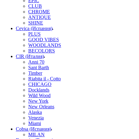
EPIC
CLUB
CHROME
ANTIQUE
SHINE
Cevica (Испания)
PLUS
GOOD VIBES
WOODLANDS
BECOLORS
CIR (Италия)
Anni 70
Sant Barth
Timber
Riabita il - Cotto
CHICAGO
Docklands
Wild Wood
New York
New Orleans
Alaska
Venezia
Miami
Cobsa (Испания)
MILAN