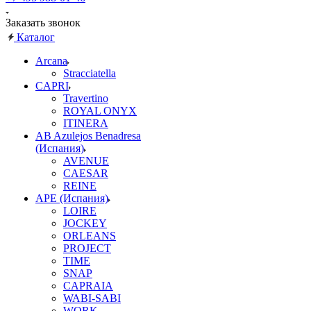
Заказать звонок
Каталог
Arcana
Stracciatella
CAPRI
Travertino
ROYAL ONYX
ITINERA
AB Azulejos Benadresa
(Испания)
AVENUE
CAESAR
REINE
APE (Испания)
LOIRE
JOCKEY
ORLEANS
PROJECT
TIME
SNAP
CAPRAIA
WABI-SABI
WORK