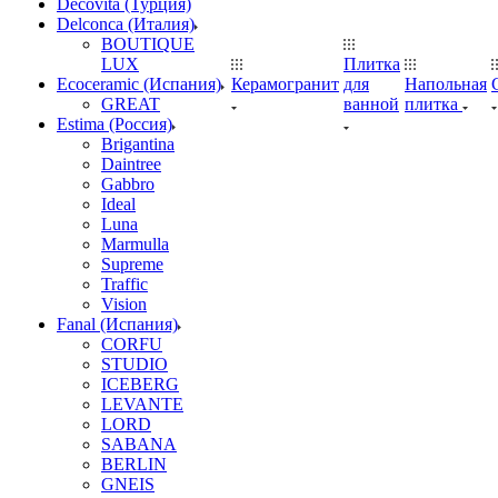
Decovita (Турция)
Delconca (Италия)
BOUTIQUE
LUX
Плитка
Ecoceramic (Испания)
Керамогранит
для
Напольная
GREAT
ванной
плитка
Estima (Россия)
Brigantina
Daintree
Gabbro
Ideal
Luna
Marmulla
Supreme
Traffic
Vision
Fanal (Испания)
CORFU
STUDIO
ICEBERG
LEVANTE
LORD
SABANA
BERLIN
GNEIS