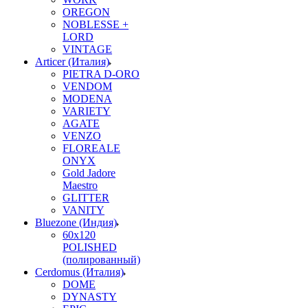
OREGON
NOBLESSE +
LORD
VINTAGE
Articer (Италия)
PIETRA D-ORO
VENDOM
MODENA
VARIETY
AGATE
VENZO
FLOREALE
ONYX
Gold Jadore
Maestro
GLITTER
VANITY
Bluezone (Индия)
60х120
POLISHED
(полированный)
Cerdomus (Италия)
DOME
DYNASTY