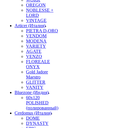
OREGON
NOBLESSE +
LORD
VINTAGE
Articer (Италия)
PIETRA D-ORO
VENDOM
MODENA
VARIETY
AGATE
VENZO
FLOREALE
ONYX
Gold Jadore
Maestro
GLITTER
VANITY
Bluezone (Индия)
60х120
POLISHED
(полированный)
Cerdomus (Италия)
DOME
DYNASTY