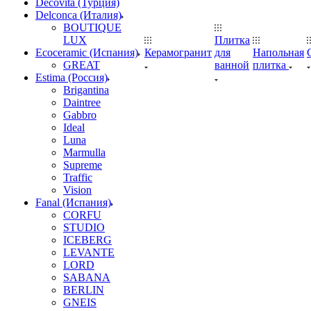
Decovita (Турция)
Delconca (Италия)
BOUTIQUE
LUX
Плитка
Ecoceramic (Испания)
Керамогранит
для
Напольная
GREAT
ванной
плитка
Estima (Россия)
Brigantina
Daintree
Gabbro
Ideal
Luna
Marmulla
Supreme
Traffic
Vision
Fanal (Испания)
CORFU
STUDIO
ICEBERG
LEVANTE
LORD
SABANA
BERLIN
GNEIS