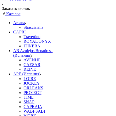
Заказать звонок
Каталог
Arcana
Stracciatella
CAPRI
Travertino
ROYAL ONYX
ITINERA
AB Azulejos Benadresa
(Испания)
AVENUE
CAESAR
REINE
APE (Испания)
LOIRE
JOCKEY
ORLEANS
PROJECT
TIME
SNAP
CAPRAIA
WABI-SABI
WORK