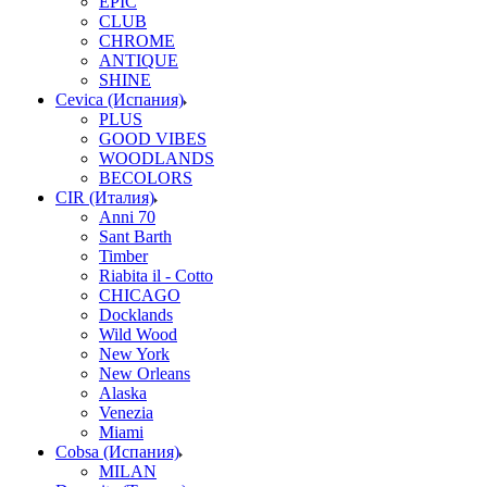
EPIC
CLUB
CHROME
ANTIQUE
SHINE
Cevica (Испания)
PLUS
GOOD VIBES
WOODLANDS
BECOLORS
CIR (Италия)
Anni 70
Sant Barth
Timber
Riabita il - Cotto
CHICAGO
Docklands
Wild Wood
New York
New Orleans
Alaska
Venezia
Miami
Cobsa (Испания)
MILAN