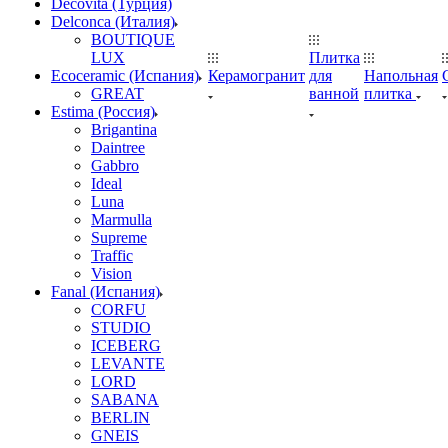
Decovita (Турция)
Delconca (Италия)
BOUTIQUE
LUX
Плитка
Ecoceramic (Испания)
Керамогранит
для
Напольная
GREAT
ванной
плитка
Estima (Россия)
Brigantina
Daintree
Gabbro
Ideal
Luna
Marmulla
Supreme
Traffic
Vision
Fanal (Испания)
CORFU
STUDIO
ICEBERG
LEVANTE
LORD
SABANA
BERLIN
GNEIS