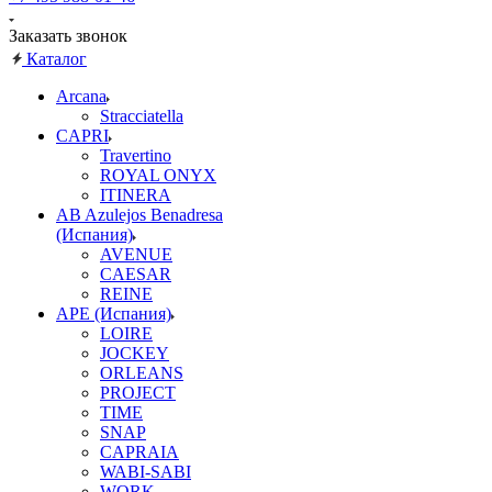
Заказать звонок
Каталог
Arcana
Stracciatella
CAPRI
Travertino
ROYAL ONYX
ITINERA
AB Azulejos Benadresa
(Испания)
AVENUE
CAESAR
REINE
APE (Испания)
LOIRE
JOCKEY
ORLEANS
PROJECT
TIME
SNAP
CAPRAIA
WABI-SABI
WORK