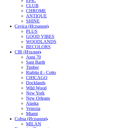
EPIC
CLUB
CHROME
ANTIQUE
SHINE
Cevica (Испания)
PLUS
GOOD VIBES
WOODLANDS
BECOLORS
CIR (Италия)
Anni 70
Sant Barth
Timber
Riabita il - Cotto
CHICAGO
Docklands
Wild Wood
New York
New Orleans
Alaska
Venezia
Miami
Cobsa (Испания)
MILAN