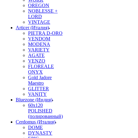
OREGON
NOBLESSE +
LORD
VINTAGE
Articer (Италия)
PIETRA D-ORO
VENDOM
MODENA
VARIETY
AGATE
VENZO
FLOREALE
ONYX
Gold Jadore
Maestro
GLITTER
VANITY
Bluezone (Индия)
60х120
POLISHED
(полированный)
Cerdomus (Италия)
DOME
DYNASTY