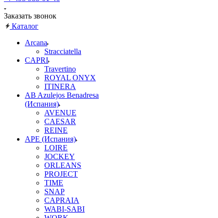
Заказать звонок
Каталог
Arcana
Stracciatella
CAPRI
Travertino
ROYAL ONYX
ITINERA
AB Azulejos Benadresa
(Испания)
AVENUE
CAESAR
REINE
APE (Испания)
LOIRE
JOCKEY
ORLEANS
PROJECT
TIME
SNAP
CAPRAIA
WABI-SABI
WORK