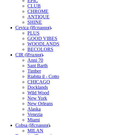
EPIC
CLUB
CHROME
ANTIQUE
SHINE
Cevica (Испания)
PLUS
GOOD VIBES
WOODLANDS
BECOLORS
CIR (Италия)
Anni 70
Sant Barth
Timber
Riabita il - Cotto
CHICAGO
Docklands
Wild Wood
New York
New Orleans
Alaska
Venezia
Miami
Cobsa (Испания)
MILAN