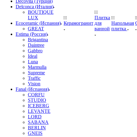
Decovita (Турция)
Delconca (Италия)
BOUTIQUE
LUX
Плитка
Ecoceramic (Испания)
Керамогранит
для
Напольная
GREAT
ванной
плитка
Estima (Россия)
Brigantina
Daintree
Gabbro
Ideal
Luna
Marmulla
Supreme
Traffic
Vision
Fanal (Испания)
CORFU
STUDIO
ICEBERG
LEVANTE
LORD
SABANA
BERLIN
GNEIS