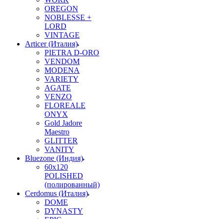
OREGON
NOBLESSE +
LORD
VINTAGE
Articer (Италия)
PIETRA D-ORO
VENDOM
MODENA
VARIETY
AGATE
VENZO
FLOREALE
ONYX
Gold Jadore
Maestro
GLITTER
VANITY
Bluezone (Индия)
60х120
POLISHED
(полированный)
Cerdomus (Италия)
DOME
DYNASTY