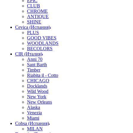
EPIC
CLUB
CHROME
ANTIQUE
SHINE
Cevica (Испания)
PLUS
GOOD VIBES
WOODLANDS
BECOLORS
CIR (Италия)
Anni 70
Sant Barth
Timber
Riabita il - Cotto
CHICAGO
Docklands
Wild Wood
New York
New Orleans
Alaska
Venezia
Miami
Cobsa (Испания)
MILAN