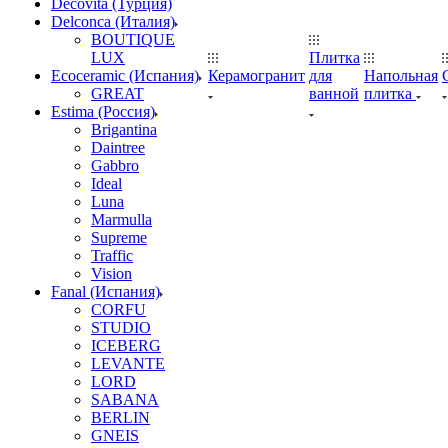
Decovita (Турция)
Delconca (Италия)
BOUTIQUE
LUX
Плитка
Ecoceramic (Испания)
Керамогранит
для
Напольная
GREAT
ванной
плитка
Estima (Россия)
Brigantina
Daintree
Gabbro
Ideal
Luna
Marmulla
Supreme
Traffic
Vision
Fanal (Испания)
CORFU
STUDIO
ICEBERG
LEVANTE
LORD
SABANA
BERLIN
GNEIS