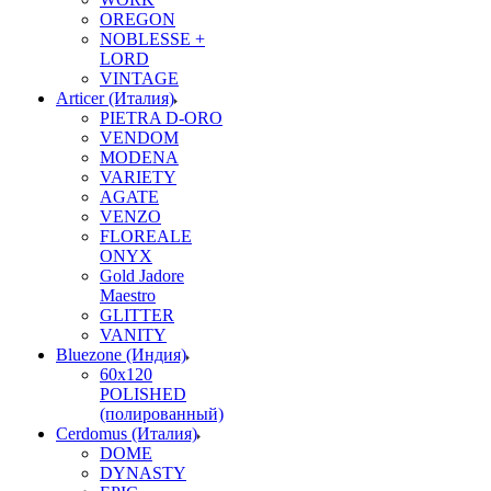
OREGON
NOBLESSE +
LORD
VINTAGE
Articer (Италия)
PIETRA D-ORO
VENDOM
MODENA
VARIETY
AGATE
VENZO
FLOREALE
ONYX
Gold Jadore
Maestro
GLITTER
VANITY
Bluezone (Индия)
60х120
POLISHED
(полированный)
Cerdomus (Италия)
DOME
DYNASTY