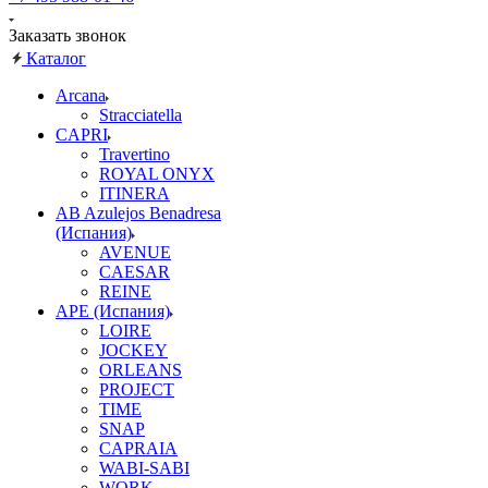
Заказать звонок
Каталог
Arcana
Stracciatella
CAPRI
Travertino
ROYAL ONYX
ITINERA
AB Azulejos Benadresa
(Испания)
AVENUE
CAESAR
REINE
APE (Испания)
LOIRE
JOCKEY
ORLEANS
PROJECT
TIME
SNAP
CAPRAIA
WABI-SABI
WORK