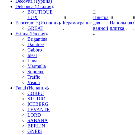
Decovita (Турция)
Delconca (Италия)
BOUTIQUE
LUX
Плитка
Ecoceramic (Испания)
Керамогранит
для
Напольная
GREAT
ванной
плитка
Estima (Россия)
Brigantina
Daintree
Gabbro
Ideal
Luna
Marmulla
Supreme
Traffic
Vision
Fanal (Испания)
CORFU
STUDIO
ICEBERG
LEVANTE
LORD
SABANA
BERLIN
GNEIS