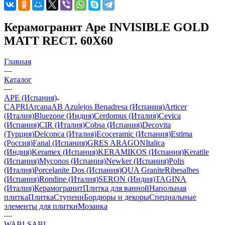
Керамогранит Ape INVISIBLE GOLD
MATT RECT. 60X60
Главная
—
Каталог
—
APE (Испания)
CAPRI
Arcana
AB Azulejos Benadresa (Испания)
Articer
(Италия)
Bluezone (Индия)
Cerdomus (Италия)
Cevica
(Испания)
CIR (Италия)
Cobsa (Испания)
Decovita
(Турция)
Delconca (Италия)
Ecoceramic (Испания)
Estima
(Россия)
Fanal (Испания)
GRES ARAGON
Italica
(Индия)
Keramex (Испания)
KERAMIKOS (Испания)
Keratile
(Испания)
Myconos (Испания)
Newker (Испания)
Polis
(Италия)
Porcelanite Dos (Испания)
QUA Granite
Ribesalbes
(Испания)
Rondine (Италия)
SERON (Индия)
TAGINA
(Италия)
Керамогранит
Плитка для ванной
Напольная
плитка
Плитка
Ступени
Бордюры и декоры
Специальные
элементы для плитки
Мозаика
—
WABI-SABI