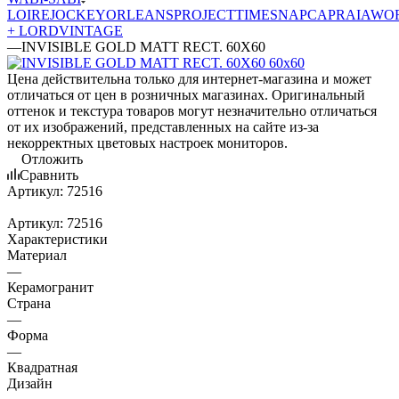
LOIRE
JOCKEY
ORLEANS
PROJECT
TIME
SNAP
CAPRAIA
WO
+ LORD
VINTAGE
—
INVISIBLE GOLD MATT RECT. 60X60
Цена действительна только для интернет-магазина и может
отличаться от цен в розничных магазинах. Оригинальный
оттенок и текстура товаров могут незначительно отличаться
от их изображений, представленных на сайте из-за
некорректных цветовых настроек мониторов.
Отложить
Сравнить
Артикул:
72516
Артикул:
72516
Характеристики
Материал
—
Керамогранит
Страна
—
Форма
—
Квадратная
Дизайн