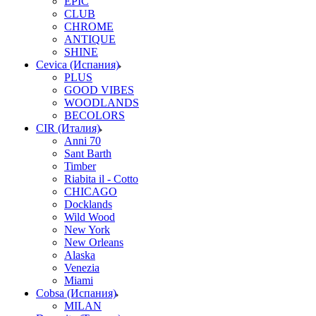
EPIC
CLUB
CHROME
ANTIQUE
SHINE
Cevica (Испания)
PLUS
GOOD VIBES
WOODLANDS
BECOLORS
CIR (Италия)
Anni 70
Sant Barth
Timber
Riabita il - Cotto
CHICAGO
Docklands
Wild Wood
New York
New Orleans
Alaska
Venezia
Miami
Cobsa (Испания)
MILAN