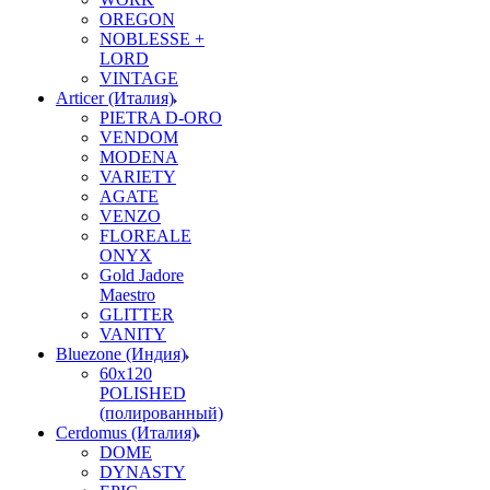
OREGON
NOBLESSE +
LORD
VINTAGE
Articer (Италия)
PIETRA D-ORO
VENDOM
MODENA
VARIETY
AGATE
VENZO
FLOREALE
ONYX
Gold Jadore
Maestro
GLITTER
VANITY
Bluezone (Индия)
60х120
POLISHED
(полированный)
Cerdomus (Италия)
DOME
DYNASTY