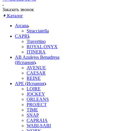
Заказать звонок
Каталог
Arcana
Stracciatella
CAPRI
Travertino
ROYAL ONYX
ITINERA
AB Azulejos Benadresa
(Испания)
AVENUE
CAESAR
REINE
APE (Испания)
LOIRE
JOCKEY
ORLEANS
PROJECT
TIME
SNAP
CAPRAIA
WABI-SABI
WORK