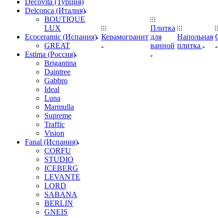
Decovita (Турция)
Delconca (Италия)
BOUTIQUE
LUX
Плитка
Ecoceramic (Испания)
Керамогранит
для
Напольная
GREAT
ванной
плитка
Estima (Россия)
Brigantina
Daintree
Gabbro
Ideal
Luna
Marmulla
Supreme
Traffic
Vision
Fanal (Испания)
CORFU
STUDIO
ICEBERG
LEVANTE
LORD
SABANA
BERLIN
GNEIS