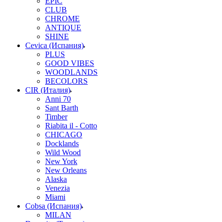
EPIC
CLUB
CHROME
ANTIQUE
SHINE
Cevica (Испания)
PLUS
GOOD VIBES
WOODLANDS
BECOLORS
CIR (Италия)
Anni 70
Sant Barth
Timber
Riabita il - Cotto
CHICAGO
Docklands
Wild Wood
New York
New Orleans
Alaska
Venezia
Miami
Cobsa (Испания)
MILAN