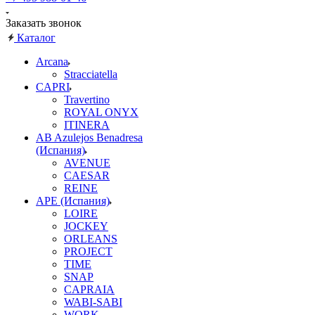
Заказать звонок
Каталог
Arcana
Stracciatella
CAPRI
Travertino
ROYAL ONYX
ITINERA
AB Azulejos Benadresa
(Испания)
AVENUE
CAESAR
REINE
APE (Испания)
LOIRE
JOCKEY
ORLEANS
PROJECT
TIME
SNAP
CAPRAIA
WABI-SABI
WORK