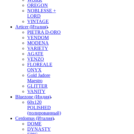
OREGON
NOBLESSE +
LORD
VINTAGE
Articer (Италия)
PIETRA D-ORO
VENDOM
MODENA
VARIETY
AGATE
VENZO
FLOREALE
ONYX
Gold Jadore
Maestro
GLITTER
VANITY
Bluezone (Индия)
60х120
POLISHED
(полированный)
Cerdomus (Италия)
DOME
DYNASTY