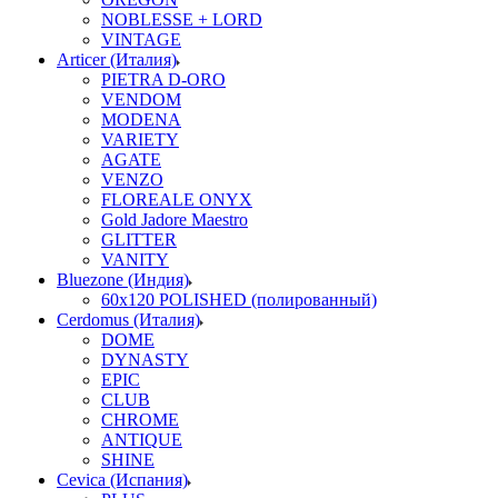
NOBLESSE + LORD
VINTAGE
Articer (Италия)
PIETRA D-ORO
VENDOM
MODENA
VARIETY
AGATE
VENZO
FLOREALE ONYX
Gold Jadore Maestro
GLITTER
VANITY
Bluezone (Индия)
60х120 POLISHED (полированный)
Cerdomus (Италия)
DOME
DYNASTY
EPIC
CLUB
CHROME
ANTIQUE
SHINE
Cevica (Испания)