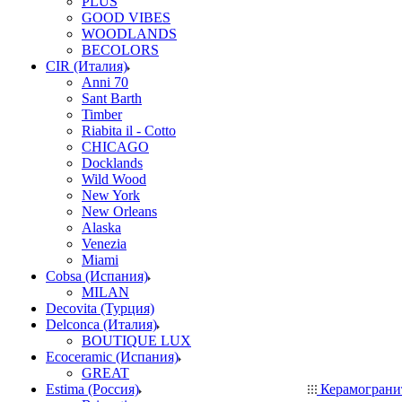
PLUS
GOOD VIBES
WOODLANDS
BECOLORS
CIR (Италия)
Anni 70
Sant Barth
Timber
Riabita il - Cotto
CHICAGO
Docklands
Wild Wood
New York
New Orleans
Alaska
Venezia
Miami
Cobsa (Испания)
MILAN
Decovita (Турция)
Delconca (Италия)
BOUTIQUE LUX
Ecoceramic (Испания)
GREAT
Estima (Россия)
Керамогран