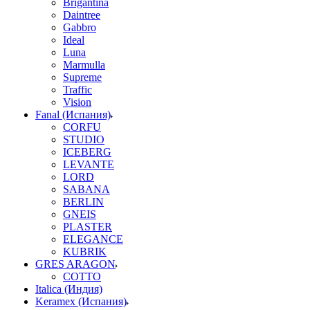
Brigantina
Daintree
Gabbro
Ideal
Luna
Marmulla
Supreme
Traffic
Vision
Fanal (Испания)
CORFU
STUDIO
ICEBERG
LEVANTE
LORD
SABANA
BERLIN
GNEIS
PLASTER
ELEGANCE
KUBRIK
GRES ARAGON
COTTO
Italica (Индия)
Keramex (Испания)