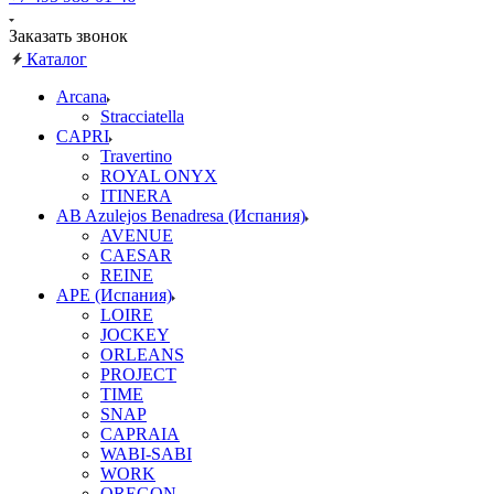
Заказать звонок
Каталог
Arcana
Stracciatella
CAPRI
Travertino
ROYAL ONYX
ITINERA
AB Azulejos Benadresa (Испания)
AVENUE
CAESAR
REINE
APE (Испания)
LOIRE
JOCKEY
ORLEANS
PROJECT
TIME
SNAP
CAPRAIA
WABI-SABI
WORK
OREGON