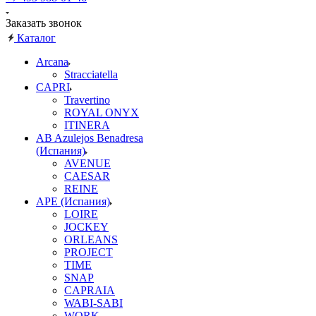
Заказать звонок
Каталог
Arcana
Stracciatella
CAPRI
Travertino
ROYAL ONYX
ITINERA
AB Azulejos Benadresa
(Испания)
AVENUE
CAESAR
REINE
APE (Испания)
LOIRE
JOCKEY
ORLEANS
PROJECT
TIME
SNAP
CAPRAIA
WABI-SABI
WORK