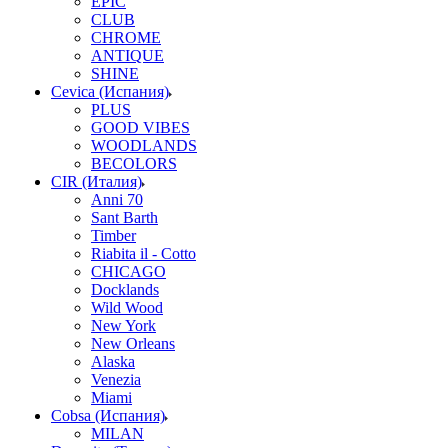
EPIC
CLUB
CHROME
ANTIQUE
SHINE
Cevica (Испания)
PLUS
GOOD VIBES
WOODLANDS
BECOLORS
CIR (Италия)
Anni 70
Sant Barth
Timber
Riabita il - Cotto
CHICAGO
Docklands
Wild Wood
New York
New Orleans
Alaska
Venezia
Miami
Cobsa (Испания)
MILAN