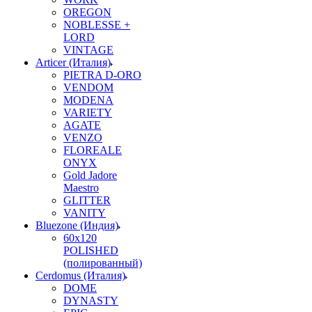
OREGON
NOBLESSE +
LORD
VINTAGE
Articer (Италия)
PIETRA D-ORO
VENDOM
MODENA
VARIETY
AGATE
VENZO
FLOREALE
ONYX
Gold Jadore
Maestro
GLITTER
VANITY
Bluezone (Индия)
60х120
POLISHED
(полированный)
Cerdomus (Италия)
DOME
DYNASTY