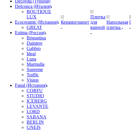
Decovita (Турция)
Delconca (Италия)
BOUTIQUE
LUX
Плитка
Ecoceramic (Испания)
Керамогранит
для
Напольная
GREAT
ванной
плитка
Estima (Россия)
Brigantina
Daintree
Gabbro
Ideal
Luna
Marmulla
Supreme
Traffic
Vision
Fanal (Испания)
CORFU
STUDIO
ICEBERG
LEVANTE
LORD
SABANA
BERLIN
GNEIS