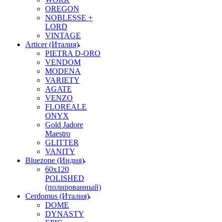
OREGON
NOBLESSE +
LORD
VINTAGE
Articer (Италия)
PIETRA D-ORO
VENDOM
MODENA
VARIETY
AGATE
VENZO
FLOREALE
ONYX
Gold Jadore
Maestro
GLITTER
VANITY
Bluezone (Индия)
60х120
POLISHED
(полированный)
Cerdomus (Италия)
DOME
DYNASTY