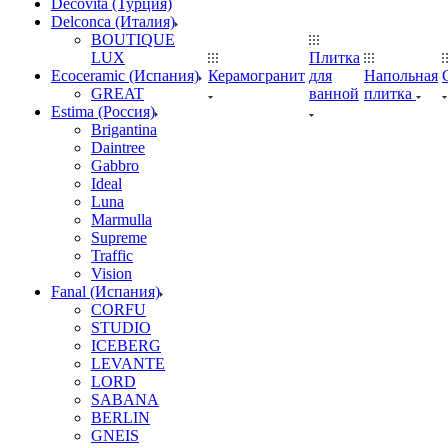
Decovita (Турция)
Delconca (Италия)
BOUTIQUE
LUX
Плитка
Ecoceramic (Испания)
Керамогранит
для
Напольная
GREAT
ванной
плитка
Estima (Россия)
Brigantina
Daintree
Gabbro
Ideal
Luna
Marmulla
Supreme
Traffic
Vision
Fanal (Испания)
CORFU
STUDIO
ICEBERG
LEVANTE
LORD
SABANA
BERLIN
GNEIS