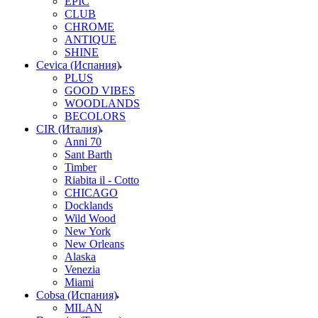
EPIC
CLUB
CHROME
ANTIQUE
SHINE
Cevica (Испания)
PLUS
GOOD VIBES
WOODLANDS
BECOLORS
CIR (Италия)
Anni 70
Sant Barth
Timber
Riabita il - Cotto
CHICAGO
Docklands
Wild Wood
New York
New Orleans
Alaska
Venezia
Miami
Cobsa (Испания)
MILAN