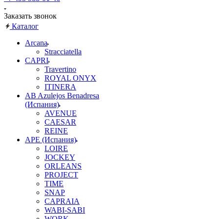
Заказать звонок
Каталог
Arcana
Stracciatella
CAPRI
Travertino
ROYAL ONYX
ITINERA
AB Azulejos Benadresa
(Испания)
AVENUE
CAESAR
REINE
APE (Испания)
LOIRE
JOCKEY
ORLEANS
PROJECT
TIME
SNAP
CAPRAIA
WABI-SABI
WORK