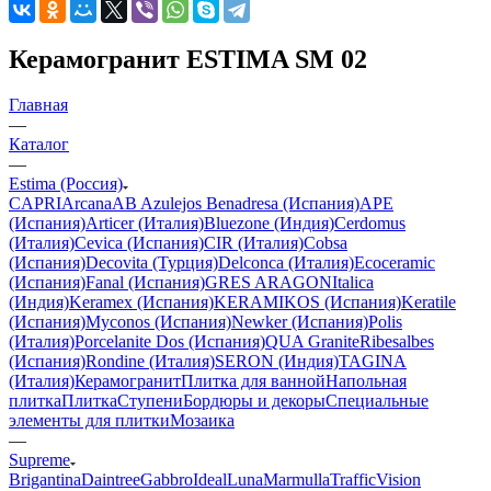
Керамогранит ESTIMA SM 02
Главная
—
Каталог
—
Estima (Россия)
CAPRI
Arcana
AB Azulejos Benadresa (Испания)
APE
(Испания)
Articer (Италия)
Bluezone (Индия)
Cerdomus
(Италия)
Cevica (Испания)
CIR (Италия)
Cobsa
(Испания)
Decovita (Турция)
Delconca (Италия)
Ecoceramic
(Испания)
Fanal (Испания)
GRES ARAGON
Italica
(Индия)
Keramex (Испания)
KERAMIKOS (Испания)
Keratile
(Испания)
Myconos (Испания)
Newker (Испания)
Polis
(Италия)
Porcelanite Dos (Испания)
QUA Granite
Ribesalbes
(Испания)
Rondine (Италия)
SERON (Индия)
TAGINA
(Италия)
Керамогранит
Плитка для ванной
Напольная
плитка
Плитка
Ступени
Бордюры и декоры
Специальные
элементы для плитки
Мозаика
—
Supreme
Brigantina
Daintree
Gabbro
Ideal
Luna
Marmulla
Traffic
Vision