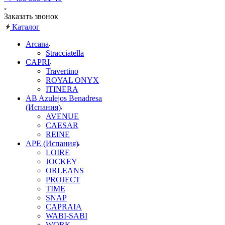
Заказать звонок
Каталог
Arcana
Stracciatella
CAPRI
Travertino
ROYAL ONYX
ITINERA
AB Azulejos Benadresa
(Испания)
AVENUE
CAESAR
REINE
APE (Испания)
LOIRE
JOCKEY
ORLEANS
PROJECT
TIME
SNAP
CAPRAIA
WABI-SABI
WORK