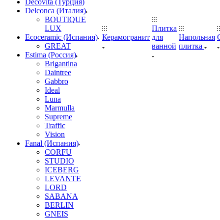
Decovita (Турция)
Delconca (Италия)
BOUTIQUE
LUX
Плитка
Ecoceramic (Испания)
Керамогранит
для
Напольная
GREAT
ванной
плитка
Estima (Россия)
Brigantina
Daintree
Gabbro
Ideal
Luna
Marmulla
Supreme
Traffic
Vision
Fanal (Испания)
CORFU
STUDIO
ICEBERG
LEVANTE
LORD
SABANA
BERLIN
GNEIS