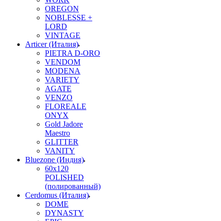
OREGON
NOBLESSE +
LORD
VINTAGE
Articer (Италия)
PIETRA D-ORO
VENDOM
MODENA
VARIETY
AGATE
VENZO
FLOREALE
ONYX
Gold Jadore
Maestro
GLITTER
VANITY
Bluezone (Индия)
60х120
POLISHED
(полированный)
Cerdomus (Италия)
DOME
DYNASTY