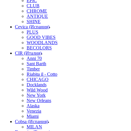
EPIC
CLUB
CHROME
ANTIQUE
SHINE
Cevica (Испания)
PLUS
GOOD VIBES
WOODLANDS
BECOLORS
CIR (Италия)
Anni 70
Sant Barth
Timber
Riabita il - Cotto
CHICAGO
Docklands
Wild Wood
New York
New Orleans
Alaska
Venezia
Miami
Cobsa (Испания)
MILAN