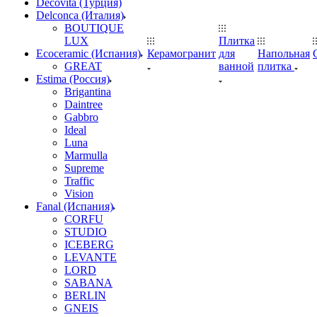
Decovita (Турция)
Delconca (Италия)
BOUTIQUE
LUX
Плитка
Ecoceramic (Испания)
Керамогранит
для
Напольная
GREAT
ванной
плитка
Estima (Россия)
Brigantina
Daintree
Gabbro
Ideal
Luna
Marmulla
Supreme
Traffic
Vision
Fanal (Испания)
CORFU
STUDIO
ICEBERG
LEVANTE
LORD
SABANA
BERLIN
GNEIS