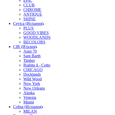
EPIC
CLUB
CHROME
ANTIQUE
SHINE
Cevica (Испания)
PLUS
GOOD VIBES
WOODLANDS
BECOLORS
CIR (Италия)
Anni 70
Sant Barth
Timber
Riabita il - Cotto
CHICAGO
Docklands
Wild Wood
New York
New Orleans
Alaska
Venezia
Miami
Cobsa (Испания)
MILAN