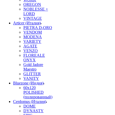
OREGON
NOBLESSE +
LORD
VINTAGE
Articer (Италия)
PIETRA D-ORO
VENDOM
MODENA
VARIETY
AGATE
VENZO
FLOREALE
ONYX
Gold Jadore
Maestro
GLITTER
VANITY
Bluezone (Индия)
60х120
POLISHED
(полированный)
Cerdomus (Италия)
DOME
DYNASTY