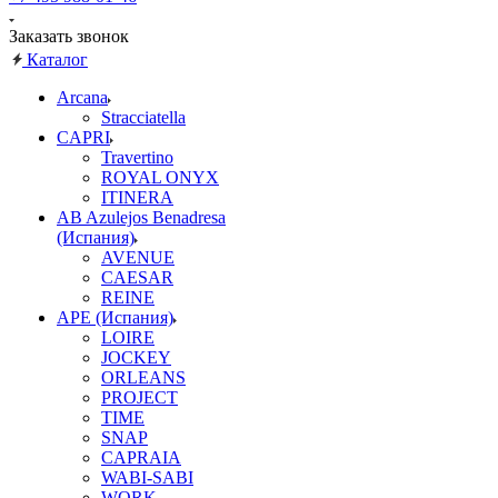
Заказать звонок
Каталог
Arcana
Stracciatella
CAPRI
Travertino
ROYAL ONYX
ITINERA
AB Azulejos Benadresa
(Испания)
AVENUE
CAESAR
REINE
APE (Испания)
LOIRE
JOCKEY
ORLEANS
PROJECT
TIME
SNAP
CAPRAIA
WABI-SABI
WORK