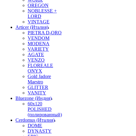
OREGON
NOBLESSE +
LORD
VINTAGE
Articer (Италия)
PIETRA D-ORO
VENDOM
MODENA
VARIETY
AGATE
VENZO
FLOREALE
ONYX
Gold Jadore
Maestro
GLITTER
VANITY
Bluezone (Индия)
60х120
POLISHED
(полированный)
Cerdomus (Италия)
DOME
DYNASTY