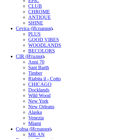
EPIC
CLUB
CHROME
ANTIQUE
SHINE
Cevica (Испания)
PLUS
GOOD VIBES
WOODLANDS
BECOLORS
CIR (Италия)
Anni 70
Sant Barth
Timber
Riabita il - Cotto
CHICAGO
Docklands
Wild Wood
New York
New Orleans
Alaska
Venezia
Miami
Cobsa (Испания)
MILAN