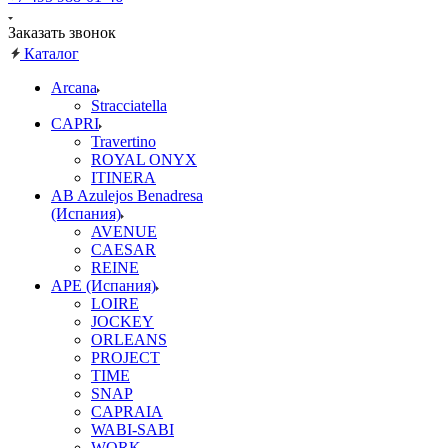
Заказать звонок
Каталог
Arcana
Stracciatella
CAPRI
Travertino
ROYAL ONYX
ITINERA
AB Azulejos Benadresa
(Испания)
AVENUE
CAESAR
REINE
APE (Испания)
LOIRE
JOCKEY
ORLEANS
PROJECT
TIME
SNAP
CAPRAIA
WABI-SABI
WORK