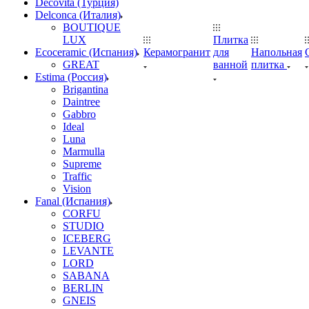
Decovita (Турция)
Delconca (Италия)
BOUTIQUE
LUX
Плитка
Ecoceramic (Испания)
Керамогранит
для
Напольная
GREAT
ванной
плитка
Estima (Россия)
Brigantina
Daintree
Gabbro
Ideal
Luna
Marmulla
Supreme
Traffic
Vision
Fanal (Испания)
CORFU
STUDIO
ICEBERG
LEVANTE
LORD
SABANA
BERLIN
GNEIS