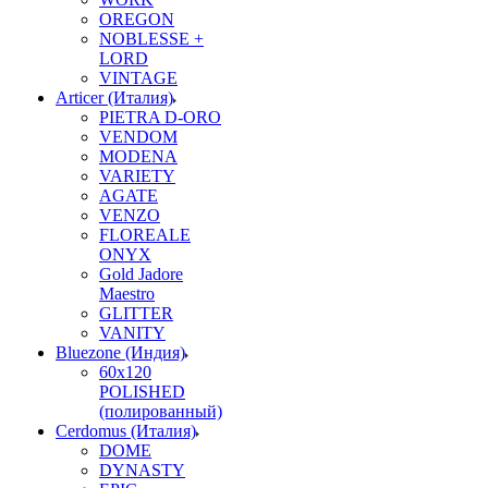
OREGON
NOBLESSE +
LORD
VINTAGE
Articer (Италия)
PIETRA D-ORO
VENDOM
MODENA
VARIETY
AGATE
VENZO
FLOREALE
ONYX
Gold Jadore
Maestro
GLITTER
VANITY
Bluezone (Индия)
60х120
POLISHED
(полированный)
Cerdomus (Италия)
DOME
DYNASTY