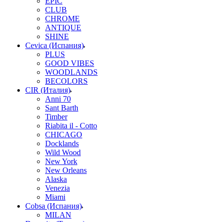
EPIC
CLUB
CHROME
ANTIQUE
SHINE
Cevica (Испания)
PLUS
GOOD VIBES
WOODLANDS
BECOLORS
CIR (Италия)
Anni 70
Sant Barth
Timber
Riabita il - Cotto
CHICAGO
Docklands
Wild Wood
New York
New Orleans
Alaska
Venezia
Miami
Cobsa (Испания)
MILAN