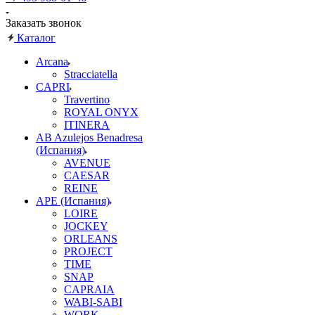
Заказать звонок
Каталог
Arcana
Stracciatella
CAPRI
Travertino
ROYAL ONYX
ITINERA
AB Azulejos Benadresa
(Испания)
AVENUE
CAESAR
REINE
APE (Испания)
LOIRE
JOCKEY
ORLEANS
PROJECT
TIME
SNAP
CAPRAIA
WABI-SABI
WORK