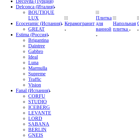
Decovita (Турция)
Delconca (Италия)
BOUTIQUE
LUX
Плитка
Ecoceramic (Испания)
Керамогранит
для
Напольная
GREAT
ванной
плитка
Estima (Россия)
Brigantina
Daintree
Gabbro
Ideal
Luna
Marmulla
Supreme
Traffic
Vision
Fanal (Испания)
CORFU
STUDIO
ICEBERG
LEVANTE
LORD
SABANA
BERLIN
GNEIS